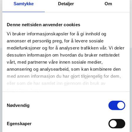
Samtykke
Detaljer
Om
prosjekter og holde deg oppdatert på våre tjenester!
Denne nettsiden anvender cookies
Vi bruker informasjonskapsler for å gi innhold og
annonser et personlig preg, for å levere sosiale
mediefunksjoner og for å analysere trafikken vår. Vi deler
dessuten informasjon om hvordan du bruker nettstedet
vårt, med partnerne våre innen sosiale medier,
annonsering og analysearbeid, som kan kombinere den
Derfor velger kunder
med annen informasjon du har gjort tilgjengelig for dem,
Prosjektmester AS
eller som de har samlet inn gjennom din bruk av
tjenestene deres.
Samtykkevalg
Nødvendig
1
Egenskaper
Lang erfaring i ROT-markedet